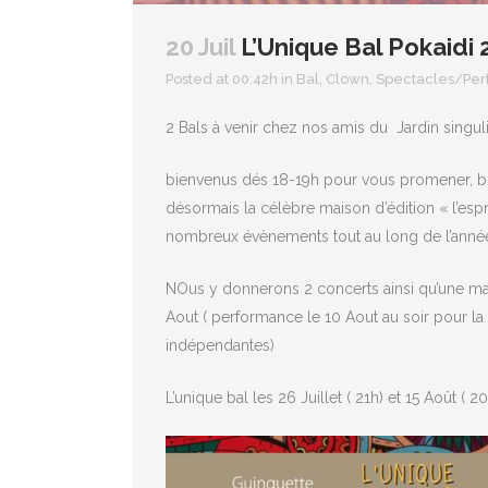
20 Juil
L’Unique Bal Pokaidi 2
Posted at 00:42h
in
Bal
,
Clown
,
Spectacles/Pe
2 Bals à venir chez nos amis du Jardin singul
bienvenus dés 18-19h pour vous promener, boi
désormais la célèbre maison d’édition « l’espri
nombreux évènements tout au long de l’année
NOus y donnerons 2 concerts ainsi qu’une mas
Aout ( performance le 10 Aout au soir pour la 
indépendantes)
L’unique bal les 26 Juillet ( 21h) et 15 Août ( 2