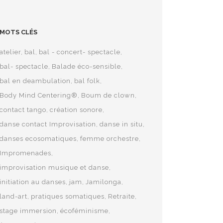
MOTS CLÉS
atelier
bal
bal - concert- spectacle
bal- spectacle
Balade éco-sensible
bal en deambulation
bal folk
Body Mind Centering®
Boum de clown
contact tango
création sonore
danse contact Improvisation
danse in situ
danses ecosomatiques
femme orchestre
Impromenades
improvisation musique et danse
initiation au danses
jam
Jamilonga
land-art
pratiques somatiques
Retraite
stage immersion
écoféminisme