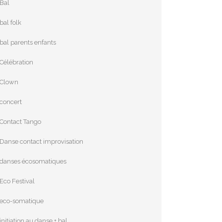
Bal
bal folk
bal parents enfants
Célébration
Clown
concert
Contact Tango
Danse contact improvisation
danses écosomatiques
Eco Festival
eco-somatique
initiation au danse + bal