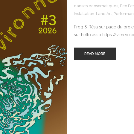
danses écosomatiques
,
Eco Fes
Installation-Land Art
,
Performa
Prog & Résa sur page du projet i
sur hello asso https://vimeo.c
READ MORE