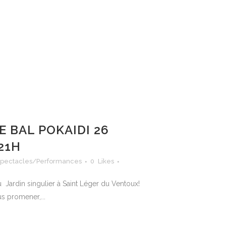
E BAL POKAIDI 26
 21H
pectacles/Performances
0
Likes
 Jardin singulier à Saint Léger du Ventoux!
s promener,...