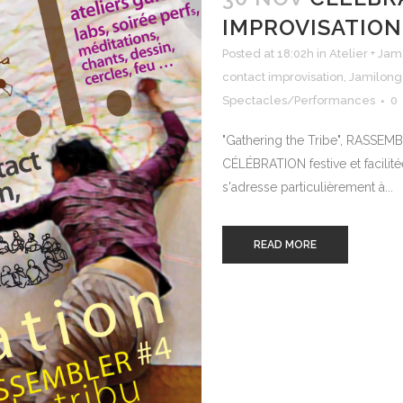
IMPROVISATION-
Posted at 18:02h
in
Atelier + Jam
contact improvisation
,
Jamilong
Spectacles/Performances
0
"Gathering the Tribe", RASSEMB
CÉLÉBRATION festive et facilit
s'adresse particulièrement à...
READ MORE