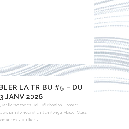
LER LA TRIBU #5 – DU
 3 JANV 2026
,
Ateliers/Stages
,
Bal
,
Célébration
,
Contact
tion
,
jam de nouvel an
,
Jamilonga
,
Master Class
,
ormances
0
Likes