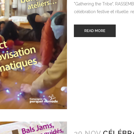
"Gathering the Tribe", RASSEM
célébration festive et rituelle. 
READ MORE
30 NOV
CÉLÉBR