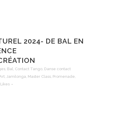
TUREL 2024- DE BAL EN
ENCE
CRÉATION
ges
,
Bal
,
Contact Tango
,
Danse contact
Art
,
Jamilonga
,
Master Class
,
Promenade
,
Likes