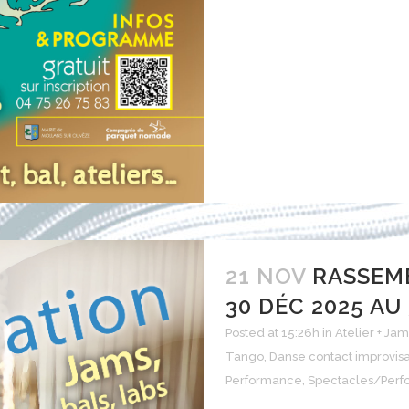
21 NOV
RASSEMB
30 DÉC 2025 AU
Posted at 15:26h
in
Atelier + Jam
Tango
,
Danse contact improvisa
Performance
,
Spectacles/Perf