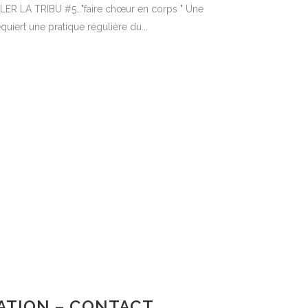
BLER LA TRIBU #5…"faire chœur en corps " Une
requiert une pratique régulière du...
ATION – CONTACT