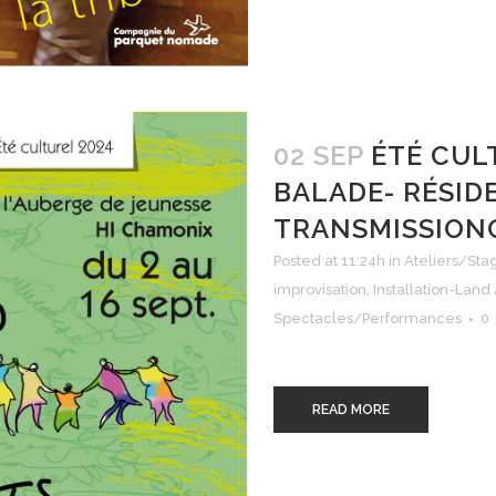
02 SEP
ÉTÉ CUL
BALADE- RÉSID
TRANSMISSION
Posted at 11:24h
in
Ateliers/Sta
improvisation
,
Installation-Land 
Spectacles/Performances
0
READ MORE