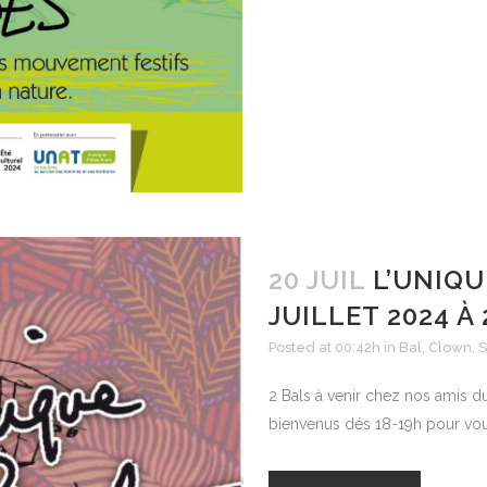
20 JUIL
L’UNIQU
JUILLET 2024 À
Posted at 00:42h
in
Bal
,
Clown
,
S
2 Bals à venir chez nos amis du
bienvenus dés 18-19h pour vou