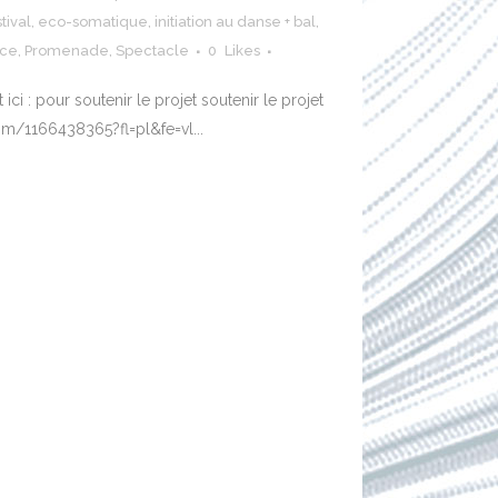
tival
,
eco-somatique
,
initiation au danse + bal
,
nce
,
Promenade
,
Spectacle
0
Likes
ci : pour soutenir le projet soutenir le projet
om/1166438365?fl=pl&fe=vl...