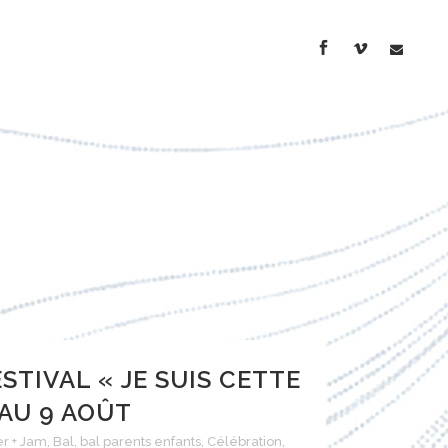
STIVAL « JE SUIS CETTE
 AU 9 AOÛT
er + Jam
,
Bal
,
bal parents enfants
,
Célébration
,