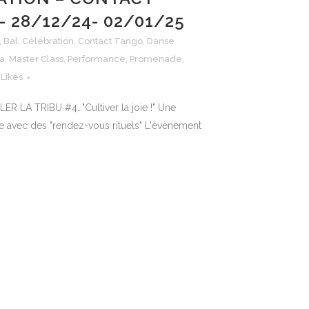
 28/12/24- 02/01/25
,
Bal
,
Célébration
,
Contact Tango
,
Danse
a
,
Master Class
,
Performance
,
Promenade
,
Likes
LER LA TRIBU #4…"Cultiver la joie !" Une
ée avec des "rendez-vous rituels" L'évènement