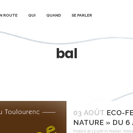
N ROUTE
QUI
QUAND
SE PARLER
bal
03 AOÛT
ECO-FE
NATURE » DU 6
Posted at 13:50h
in
Atelier
,
Ateli