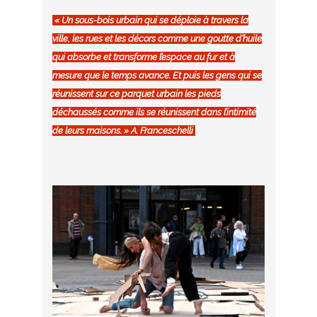
« Un sous-bois urbain qui se déploie à travers la
ville, les rues et les décors comme une goutte d’huile
qui absorbe et transforme l’espace au fur et à
mesure que le temps avance. Et puis les gens qui se
réunissent sur ce parquet urbain les pieds
déchaussés comme ils se réunissent dans l’intimité
de leurs maisons. » A. Franceschelli