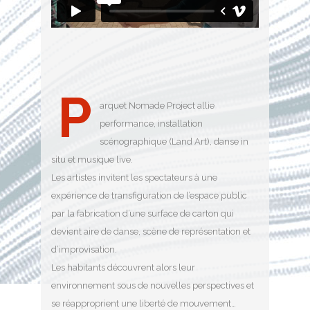
P
arquet Nomade Project allie
performance, installation
scénographique (Land Art), danse in
situ et musique live.
Les artistes invitent les spectateurs à une
expérience de transfiguration de l’espace public
par la fabrication d’une surface de carton qui
devient aire de danse, scène de représentation et
d’improvisation.
Les habitants découvrent alors leur
environnement sous de nouvelles perspectives et
se réapproprient une liberté de mouvement…