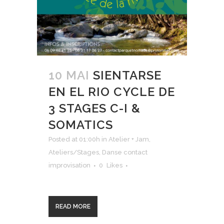
10 MAI
SIENTARSE
EN EL RIO CYCLE DE
3 STAGES C-I &
SOMATICS
Posted at 01:00h
in
Atelier + Jam
,
Ateliers/Stages
,
Danse contact
improvisation
0
Likes
READ MORE