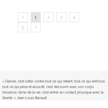
1
2
3
4
5
« Danser, c’est lutter contre tout ce qui retient, tout ce qui enfonce,
tout ce qui pèse et alourdit, c’est découvrir avec son corps
l’essence, l’âme de la vie, c’est entrer en contact physique avec la
liberté. » Jean-Louis Barrault