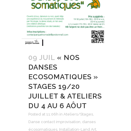
09 JUIL
« NOS
DANSES
ECOSOMATIQUES »
STAGES 19/20
JUILLET & ATELIERS
DU 4 AU 6 AÔUT
Posted at 11:06h
in
Ateliers/Stages
,
Danse contact improvisation
,
danses
écosomatiques
,
Installation-Land Art
,