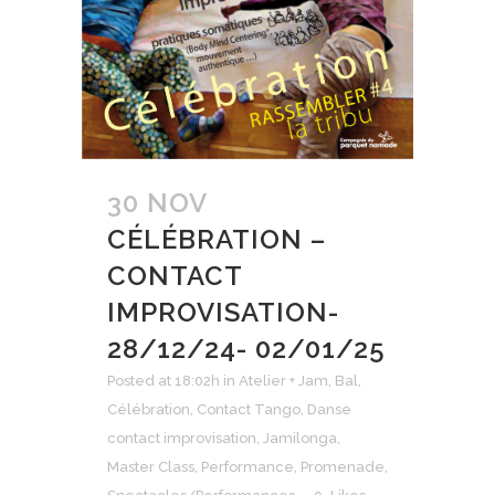
30 NOV
CÉLÉBRATION –
CONTACT
IMPROVISATION-
28/12/24- 02/01/25
Posted at 18:02h
in
Atelier + Jam
,
Bal
,
Célébration
,
Contact Tango
,
Danse
contact improvisation
,
Jamilonga
,
Master Class
,
Performance
,
Promenade
,