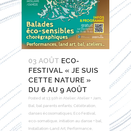
03 AOÛT
ECO-
FESTIVAL « JE SUIS
CETTE NATURE »
DU 6 AU 9 AOÛT
Posted at 13:50h
in
Atelier
,
Atelier + Jam
,
Bal
,
bal parents enfants
,
Célébration
,
danses écosomatiques
,
Eco Festival
,
eco-somatique
,
initiation au danse + bal
,
Installation-Land Art
,
Performance
,