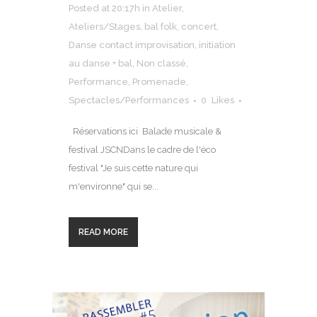
Posted at 20:17h
in
Atelier
,
Ateliers/Stages
,
bal folk
,
concert
,
Danse contact improvisation
,
initiation
au danse + bal
,
Non classé
,
Performance
,
Promenade
,
Spectacles/Performances
0
Likes
Réservations ici Balade musicale &
festival JSCNDans le cadre de l'éco
festival "Je suis cette nature qui
m'environne" qui se...
READ MORE