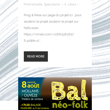
Promenade
,
Spectacle
0
Likes
Prog & Résa sur page du projet ici : pour
soutenir le projet soutenir le projet sur
hello asso
https://vimeo.com/1166438365?
fl=pl&fe=vl...
READ MORE