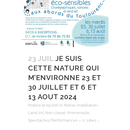
23 JUIL
JE SUIS
CETTE NATURE QUI
M’ENVIRONNE 23 ET
30 JUILLET ET 6 ET
13 AOUT 2024
Posted at 09:00h
in
Atelier
,
Installation-
Land Art
,
Non classé
,
Promenade
,
Spectacles/Performances
0
Likes