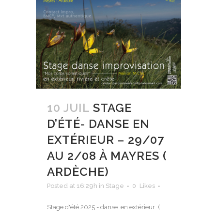
10 JUIL
STAGE
D’ÉTÉ- DANSE EN
EXTÉRIEUR – 29/07
AU 2/08 À MAYRES (
ARDÈCHE)
Posted at 16:29h
in
Stage
0
Likes
Stage d'été 2025 - danse en extérieur .(