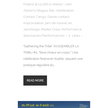
Posted at 15:26h
in
Atelier + Jam
,
Ateliers/Stages
,
Bal
,
Célébration
,
Contact Tango
,
Danse contact
improvisation
,
jam de nouvel an
,
Jamilonga
,
Master Class
,
Performance
,
Spectacles/Performances
0
Likes
"Gathering the Tribe", RASSEMBLER LA
TRIBU #5…"faire chœur en corps " Une
célébration festive et rituelle. requiert une
pratique régulière du...
READ MORE