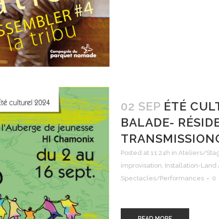
02 SEP
ÉTÉ CUL
BALADE- RÉSID
TRANSMISSION
Posted at 11:24h
in
Ateliers/Sta
improvisation
,
Installation-Land 
Spectacles/Performances
0
READ MORE