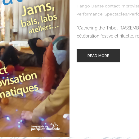
Tango
,
Danse contact improvisa
Performance
,
Spectacles/Perf
"Gathering the Tribe", RASSEM
célébration festive et rituelle. 
READ MORE