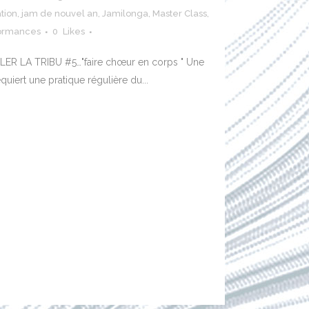
tion
,
jam de nouvel an
,
Jamilonga
,
Master Class
,
ormances
0
Likes
BLER LA TRIBU #5…"faire chœur en corps " Une
requiert une pratique régulière du...