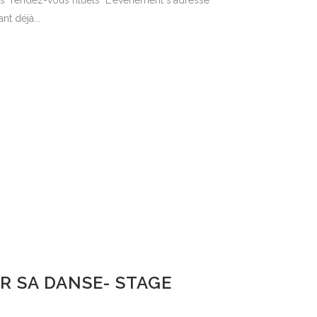
s "rendez-vous rituels" L'évènement s'adresse
nt déjà...
 SA DANSE- STAGE