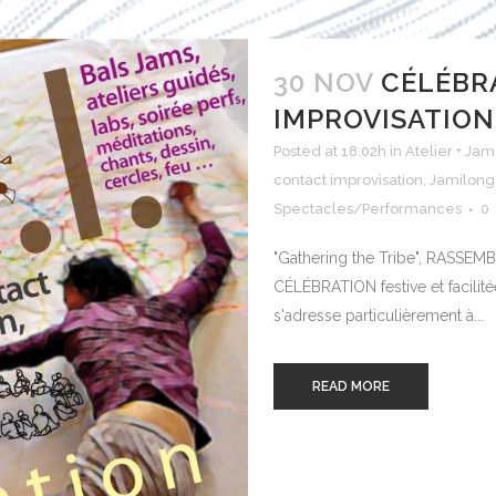
30 NOV
CÉLÉBR
IMPROVISATION-
Posted at 18:02h
in
Atelier + Jam
contact improvisation
,
Jamilong
Spectacles/Performances
0
"Gathering the Tribe", RASSEMB
CÉLÉBRATION festive et facilit
s'adresse particulièrement à...
READ MORE