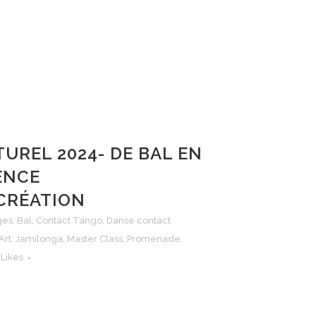
TUREL 2024- DE BAL EN
ENCE
CRÉATION
ges
,
Bal
,
Contact Tango
,
Danse contact
Art
,
Jamilonga
,
Master Class
,
Promenade
,
Likes