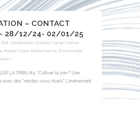
ATION – CONTACT
 28/12/24- 02/01/25
,
Bal
,
Célébration
,
Contact Tango
,
Danse
a
,
Master Class
,
Performance
,
Promenade
,
Likes
LER LA TRIBU #4…"Cultiver la joie !" Une
ée avec des "rendez-vous rituels" L'évènement