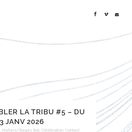
LER LA TRIBU #5 – DU
 3 JANV 2026
,
Ateliers/Stages
,
Bal
,
Célébration
,
Contact