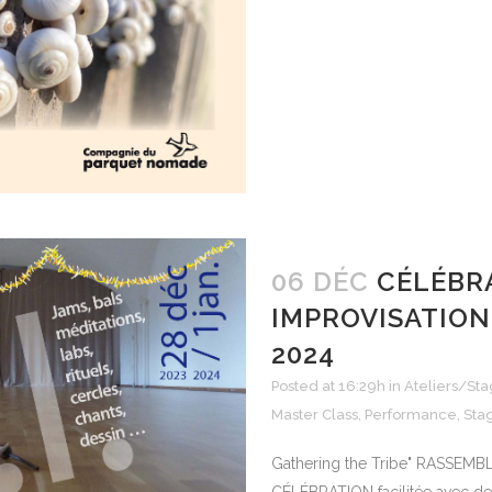
06 DÉC
CÉLÉBR
IMPROVISATION 
2024
Posted at 16:29h
in
Ateliers/St
Master Class
,
Performance
,
Sta
Gathering the Tribe" RASSEM