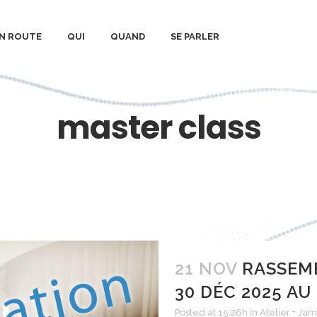
N ROUTE
QUI
QUAND
SE PARLER
master class
21 NOV
RASSEMB
30 DÉC 2025 AU
Posted at 15:26h
in
Atelier + Jam