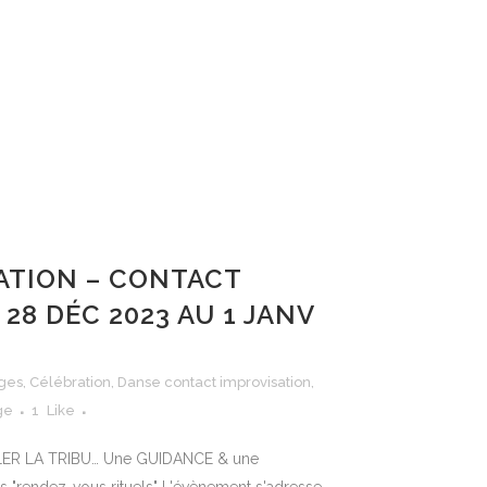
ATION – CONTACT
28 DÉC 2023 AU 1 JANV
ages
,
Célébration
,
Danse contact improvisation
,
ge
1
Like
BLER LA TRIBU… Une GUIDANCE & une