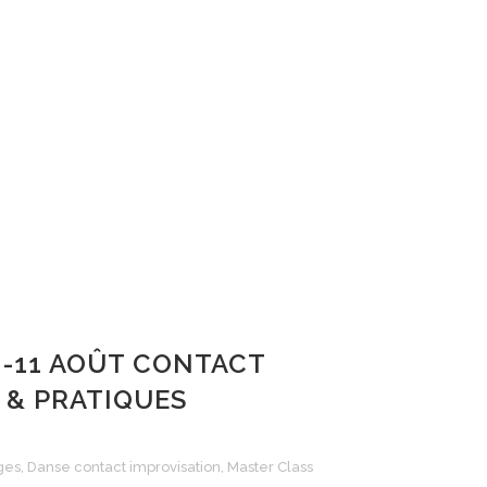
 -11 AOÛT CONTACT
 & PRATIQUES
ges
,
Danse contact improvisation
,
Master Class