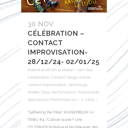
30 NOV
CÉLÉBRATION –
CONTACT
IMPROVISATION-
28/12/24- 02/01/25
Posted at 18:02h
in
Atelier + Jam
,
Bal
,
Célébration
,
Contact Tango
,
Danse
contact improvisation
,
Jamilonga
,
Master Class
,
Performance
,
Promenade
,
Spectacles/Performances
0
Likes
"Gathering the Tribe", RASSEMBLER LA
TRIBU #4…"Cultiver la joie !" Une
CÉLÉBRATION festive et facilitée avec des