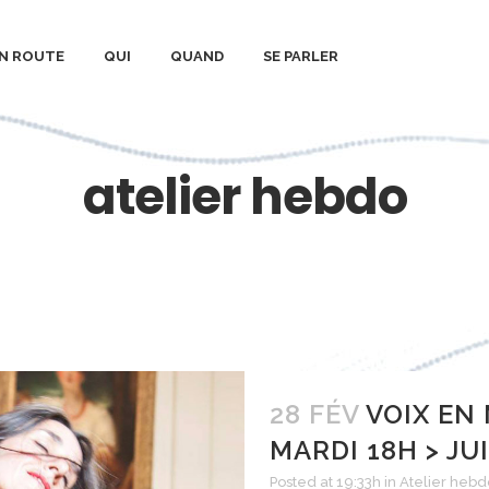
N ROUTE
QUI
QUAND
SE PARLER
atelier hebdo
28 FÉV
VOIX EN
MARDI 18H > JU
Posted at 19:33h
in
Atelier hebd