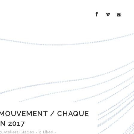
 MOUVEMENT / CHAQUE
IN 2017
o
,
Ateliers/Stages
2
Likes