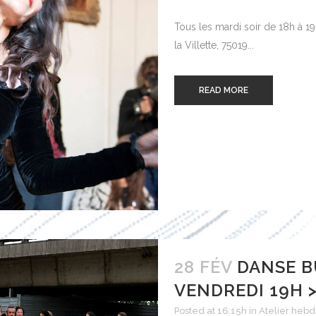
Tous les mardi soir de 18h à 1
la Villette, 75019...
READ MORE
28 FÉV
DANSE B
VENDREDI 19H >
Posted at 16:15h
in
Atelier heb