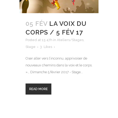
05 FÉV
LA VOIX DU
CORPS / 5 FÉV 17
Posted at 15:47h
in
Ateliers/Stages
,
Stage
3
Likes
Oser aller vers l’inconnu, apprivoiser de
nouveaux chemins dans la voix et le corps.
»… Dimanche 5 février 2017 - Stage...
READ MORE