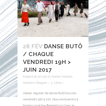
28 FÉV
DANSE BUTÔ
/ CHAQUE
VENDREDI 19H >
JUIN 2017
Posted at 16:15h
in
Atelier hebdo
,
Ateliers/Stages
3
Likes
Atelier régulier de danse Butô tous les
vendredis 19h à 21h. Nous évoluerons à
travers un échauffement sur l'axe, le