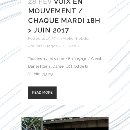
28 FÉV
VOIX EN
MOUVEMENT /
CHAQUE MARDI 18H
> JUIN 2017
Posted at 19:33h
in
Atelier hebdo
,
Ateliers/Stages
2
Likes
Tous les mardi soir de 18h à 19h30 à Canal
Danse ! Canal Danse : 102, bd de la
Villette, 75019...
READ MORE