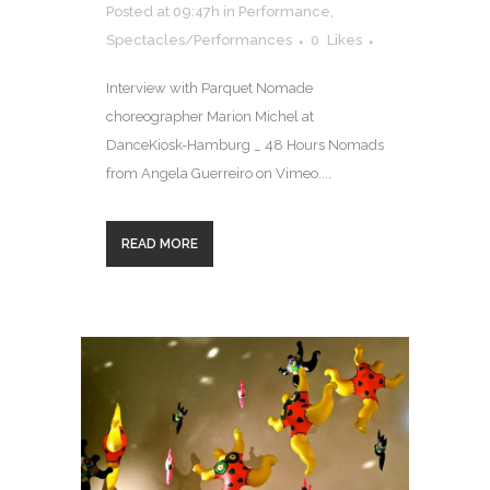
Posted at 09:47h
in
Performance
,
Spectacles/Performances
0
Likes
Interview with Parquet Nomade
choreographer Marion Michel at
DanceKiosk-Hamburg _ 48 Hours Nomads
from Angela Guerreiro on Vimeo....
READ MORE