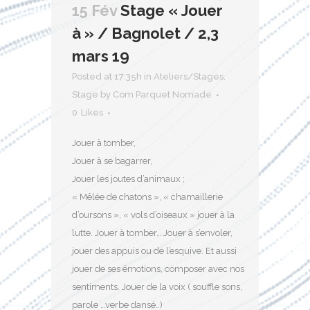
15 Fév
Stage « Jouer
à » / Bagnolet / 2,3
mars 19
Posted at 17:35h
in
Ateliers/Stages
,
Stage
by
Com Parquet Nomade
0
Likes
Jouer à tomber,
Jouer à se bagarrer,
Jouer les joutes d’animaux ;
« Mêlée de chatons », « chamaillerie
d’oursons », « vols d’oiseaux » jouer à la
lutte. Jouer à tomber… Jouer à s’envoler,
jouer des appuis ou de l’esquive. Et aussi
jouer de ses émotions, composer avec nos
sentiments. Jouer de la voix ( souffle sons,
parole …verbe dansé..)