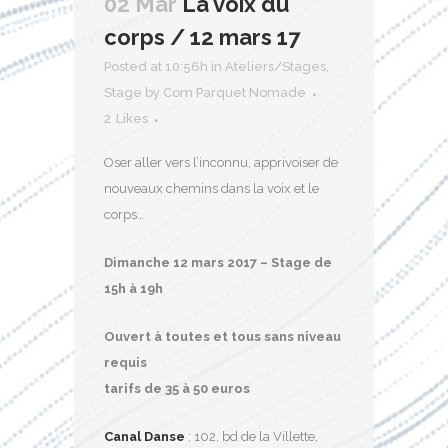
02 Mar
La voix du
corps / 12 mars 17
Posted at 10:56h
in
Ateliers/Stages
,
Stage
by
Com Parquet Nomade
2
Likes
Oser aller vers l’inconnu, apprivoiser de
nouveaux chemins dans la voix et le
corps…
Dimanche 12 mars 2017 – Stage de
15h à 19h
Ouvert à toutes et tous sans niveau
requis
tarifs de 35 à 50 euros
Canal Danse
: 102, bd de la Villette,