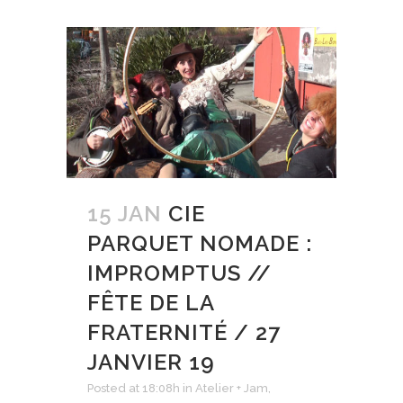
15 JAN
CIE
PARQUET NOMADE :
IMPROMPTUS //
FÊTE DE LA
FRATERNITÉ / 27
JANVIER 19
Posted at 18:08h
in
Atelier + Jam
,