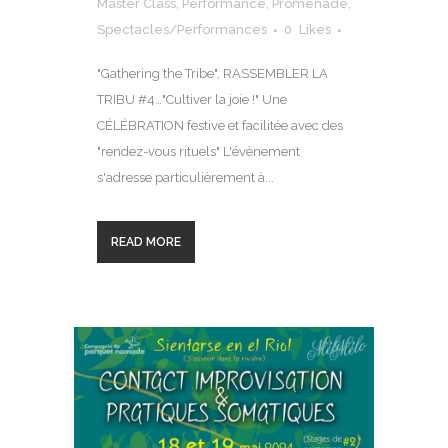
Master Class
,
Performance
,
Promenade
,
Spectacles/Performances
0
Likes
"Gathering the Tribe", RASSEMBLER LA
TRIBU #4…"Cultiver la joie !" Une
CÉLÉBRATION festive et facilitée avec des
"rendez-vous rituels" L'évènement
s'adresse particulièrement à...
READ MORE