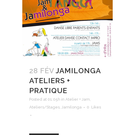
28 FÉV
JAMILONGA
ATELIERS +
PRATIQUE
Posted at 01:05h
in
Atelier + Jam
,
Ateliers/Stages
,
Jamilonga
0
Likes