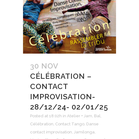
30 NOV
CÉLÉBRATION –
CONTACT
IMPROVISATION-
28/12/24- 02/01/25
Posted at 18:02h
in
Atelier + Jam
,
Bal
,
Célébration
,
Contact Tango
,
Danse
contact improvisation
,
Jamilonga
,