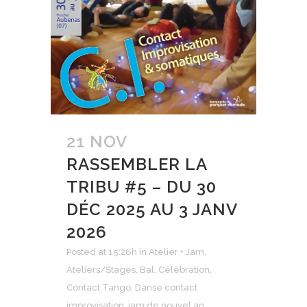
21 NOV
RASSEMBLER LA
TRIBU #5 – DU 30
DÉC 2025 AU 3 JANV
2026
Posted at 15:26h
in
Atelier + Jam
,
Ateliers/Stages
,
Bal
,
Célébration
,
Contact Tango
,
Danse contact
improvisation
,
jam de nouvel an
,