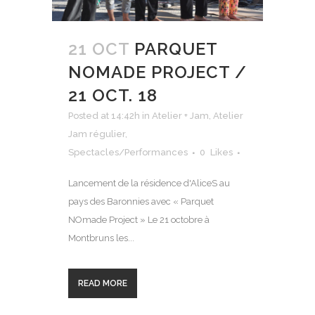
21 OCT
PARQUET
NOMADE PROJECT /
21 OCT. 18
Posted at 14:42h
in
Atelier + Jam
,
Atelier
Jam régulier
,
Spectacles/Performances
0
Likes
Lancement de la résidence d'AliceS au
pays des Baronnies avec « Parquet
NOmade Project » Le 21 octobre à
Montbruns les...
READ MORE