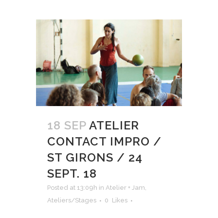
18 SEP
ATELIER
CONTACT IMPRO /
ST GIRONS / 24
SEPT. 18
Posted at 13:09h
in
Atelier + Jam
,
Ateliers/Stages
0
Likes