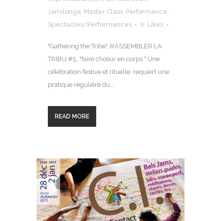
Jamilonga
,
Master Class
,
Performance
,
Spectacles/Performances
0
Likes
"Gathering the Tribe", RASSEMBLER LA
TRIBU #5…"faire chœur en corps " Une
célébration festive et rituelle. requiert une
pratique régulière du...
READ MORE