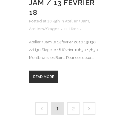
JAM / 13 FÉVRIER
18
Posted at 18:45h
in
Atelier + Jam
,
Ateliers/Stages
0
Likes
Atelier + Jam le 13 février 2018 19H30
22H30 Stage le 18 février 10h30 17h30
Montbruns les Bains Pour ces deux...
READ MORE
1
2