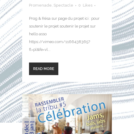
Promenade
,
Spectacle
0
Likes
Prog & Résa sur page du projet ici : pour
soutenir le projet soutenir le projet sur
hello asso
https://vimeo.com/1166438365?
fl=pl&fe=vl...
READ MORE