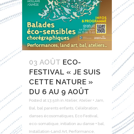
03 AOÛT
ECO-
FESTIVAL « JE SUIS
CETTE NATURE »
DU 6 AU 9 AOÛT
Posted at 13:50h
in
Atelier
,
Atelier + Jam
,
Bal
,
bal parents enfants
,
Célébration
,
danses écosomatiques
,
Eco Festival
,
eco-somatique
,
initiation au danse + bal
,
Installation-Land Art
,
Performance
,