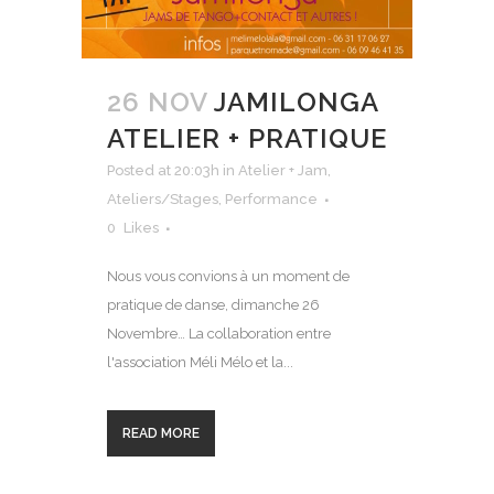
26 NOV
JAMILONGA
ATELIER + PRATIQUE
Posted at 20:03h
in
Atelier + Jam
,
Ateliers/Stages
,
Performance
0
Likes
Nous vous convions à un moment de
pratique de danse, dimanche 26
Novembre… La collaboration entre
l'association Méli Mélo et la...
READ MORE