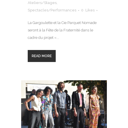
Ateliers/Stages
,
Spectacles/Performances
0
Likes
La Gargoulette et la Cie Parquet Nomade
seront à la Fête de la Fraternité dans le
cadre du projet «...
READ MORE