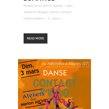
Posted at 01:00h
in
Atelier + Jam
,
Ateliers/Stages
,
Danse contact
improvisation
0
Likes
READ MORE