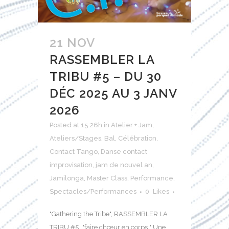
21 NOV
RASSEMBLER LA
TRIBU #5 – DU 30
DÉC 2025 AU 3 JANV
2026
Posted at 15:26h
in
Atelier + Jam
,
Ateliers/Stages
,
Bal
,
Célébration
,
Contact Tango
,
Danse contact
improvisation
,
jam de nouvel an
,
Jamilonga
,
Master Class
,
Performance
,
Spectacles/Performances
0
Likes
"Gathering the Tribe", RASSEMBLER LA
TRIBU #5…"faire chœur en corps " Une