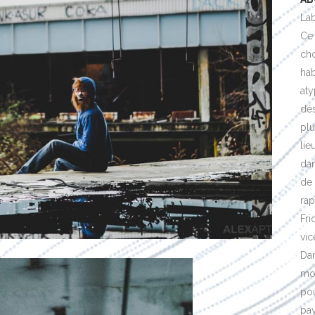
Lab
Ce 
cho
hab
aty
dés
plu
lie
dan
de 
rap
Fri
vic
Dan
mou
pou
pay