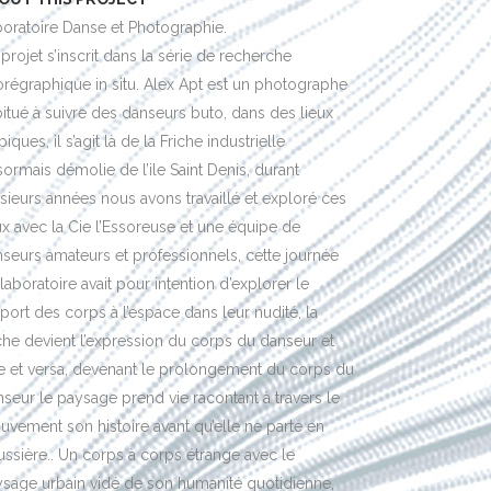
oratoire Danse et Photographie.
projet s’inscrit dans la série de recherche
régraphique in situ. Alex Apt est un photographe
itué à suivre des danseurs buto, dans des lieux
piques, il s’agit là de la Friche industrielle
ormais démolie de l’ile Saint Denis, durant
sieurs années nous avons travaillé et exploré ces
ux avec la Cie l’Essoreuse et une équipe de
seurs amateurs et professionnels, cette journée
laboratoire avait pour intention d’explorer le
port des corps à l’espace dans leur nudité, la
che devient l’expression du corps du danseur et
e et versa, devenant le prolongement du corps du
seur le paysage prend vie racontant à travers le
vement son histoire avant qu’elle ne parte en
ssière.. Un corps à corps étrange avec le
sage urbain vidé de son humanité quotidienne,