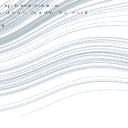
isité par la présence des artistes.
vain Rembert et Marion Michel. Photos Alex Apt.
are