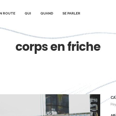
N ROUTE
QUI
QUAND
SE PARLER
corps en friche
CA
Pay
AB