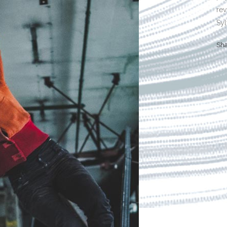
rev
Syl
Sh