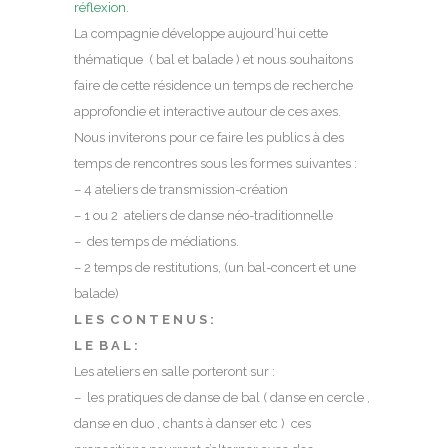
réflexion.
La compagnie développe aujourd’hui cette
thématique ( bal et balade ) et nous souhaitons
faire de cette résidence un temps de recherche
approfondie et interactive autour de ces axes.
Nous inviterons pour ce faire les publics à des
temps de rencontres sous les formes suivantes :
– 4 ateliers de transmission-création
– 1 ou 2 ateliers de danse néo-traditionnelle
– des temps de médiations.
– 2 temps de restitutions, (un bal-concert et une
balade)
L E S C O N T E N U S :
L E B A L :
Les ateliers en salle porteront sur :
– les pratiques de danse de bal ( danse en cercle ,
danse en duo , chants à danser etc ) ces