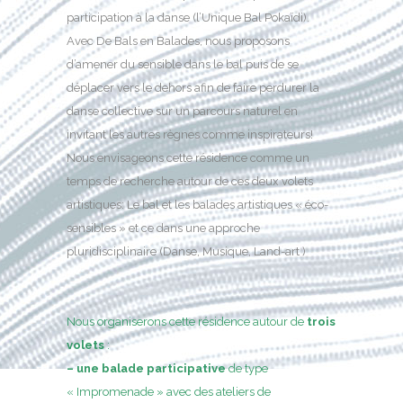
participation à la danse (l’Unique Bal Pokaïdi).
Avec De Bals en Balades, nous proposons
d’amener du sensible dans le bal puis de se
déplacer vers le dehors afin de faire perdurer la
danse collective sur un parcours naturel en
invitant les autres règnes comme inspirateurs!
Nous envisageons cette résidence comme un
temps de recherche autour de ces deux volets
artistiques: Le bal et les balades artistiques « éco-
sensibles » et ce dans une approche
pluridisciplinaire (Danse, Musique, Land-art )
Nous organiserons cette résidence autour de
trois
volets
:
– une balade participative
de type
« Impromenade » avec des ateliers de