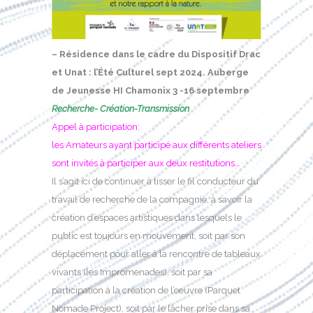
– Résidence dans le cadre du Dispositif Drac
et Unat : l’Été Culturel sept 2024. Auberge
de Jeunesse HI
Chamonix 3 -16 septembre
Recherche- Création-Transmission
Appel à participation:
les Amateurs ayant participé aux différents ateliers
sont invités à participer aux deux restitutions…
Il s’agit ici de continuer à tisser le fil conducteur du
travail de recherche de la compagnie, à savoir la
création d’espaces artistiques dans lesquels le
public est toujours en mouvement, soit par son
déplacement pour aller à la rencontre de tableaux
vivants (les Impromenades), soit par sa
participation à la création de l’oeuvre (Parquet
Nomade Project), soit par le lâcher prise dans sa