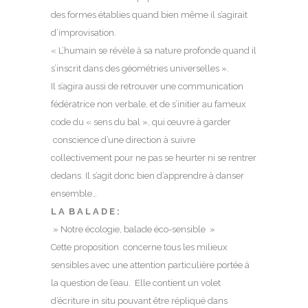
des formes établies quand bien même il s’agirait
d’improvisation.
« L’humain se révèle à sa nature profonde quand il
s’inscrit dans des géométries universelles ».
Il s’agira aussi de retrouver une communication
fédératrice non verbale, et de s’initier au fameux
code du « sens du bal », qui œuvre à garder
conscience d’une direction à suivre
collectivement pour ne pas se heurter ni se rentrer
dedans. Il s’agit donc bien d’apprendre à danser
ensemble…
L A B A L A D E :
» Notre écologie, balade éco-sensible »
Cette proposition concerne tous les milieux
sensibles avec une attention particulière portée à
la question de l’eau. Elle contient un volet
d’écriture in situ pouvant être répliqué dans